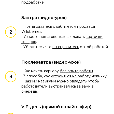
подработке
.
Завтра (видео-урок)
• Познакомитесь с
кабинетом продавца
Wildberries.
• Узнаете пошагово, как создавать
карточки
товаров
.
• Убедитесь, что
вы справитесь
с этой работой.
Послезавтра (видео-урок)
Автор марафона:
• Как начать карьеру
без опыта работы
.
Елена Гурзова
• 3 способа, как
устроиться на работу
новичку.
• Какими
навыками
нужно овладеть, чтобы
работодатели выстраивались за вами в
Практик,
4 года работы
очередь.
на Wildberries, Ozon,
Яндекс Маркет
VIP-день (прямой онлайн-эфир)