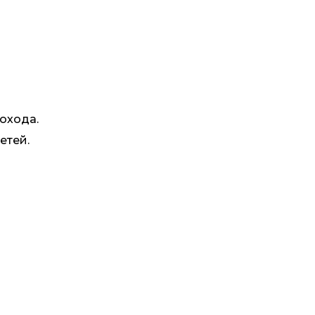
охода.
етей.