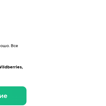
рошо. Все
ldberries,
ние