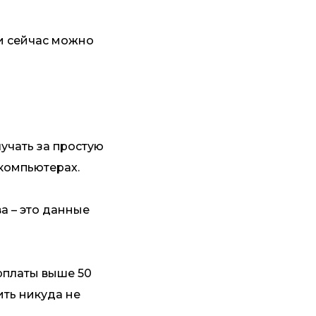
ги сейчас можно
учать за простую
 компьютерах.
ва – это данные
арплаты выше 50
ить никуда не