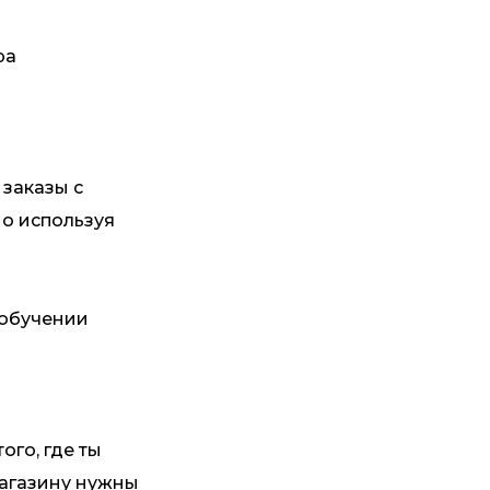
ра
 заказы с
но используя
обучении
ого, где ты
магазину нужны