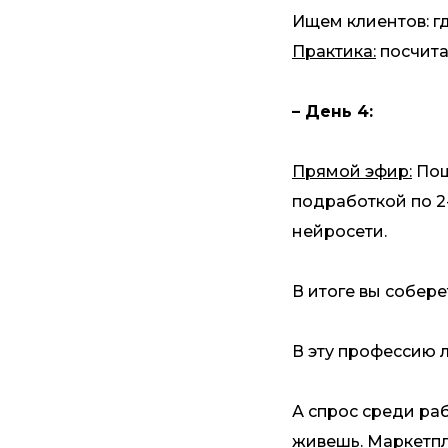
Ищем клиентов: гд
Практика:
посчита
– День 4:
Прямой эфир:
Пош
подработкой по 2-
нейросети.
В итоге вы собер
В эту профессию л
А спрос среди раб
живешь. Маркетпл