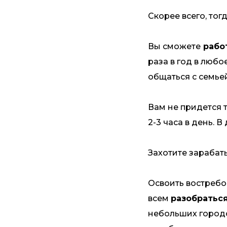
Скорее всего, то
Вы сможете
работ
раза в год в любо
общаться с семьей
Вам не придется 
2-3 часа в день. 
Захотите зарабат
Освоить востребов
всем
разобраться
небольших городов