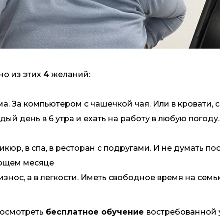
дно из этих
4
желаний:
ма. За компьютером с чашечкой чая. Или в кровати, 
дый день в 6 утра и ехать на работу в любую погоду
кюр, в спа, в ресторан с подругами. И не думать посл
ующем месяце
износ, а в легкости. Иметь свободное время на семью
посмотреть
бесплатное обучение
востребованной