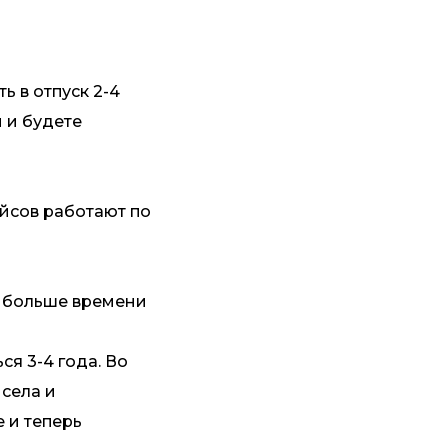
ть в отпуск 2-4
й и будете
ейсов работают по
е больше времени
я 3-4 года. Во
 села и
е и теперь