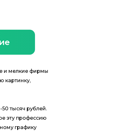
ние
ые и мелкие фирмы
ю картинку,
-50 тысяч рублей.
вное эту профессию
дному графику