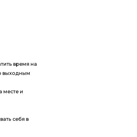
атить время на
по выходным
а месте и
вать себя в