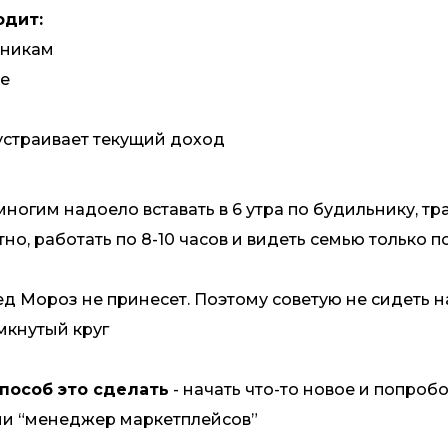
одит:
тникам
те
 устраивает текущий доход
многим надоело вставать в 6 утра по будильнику, тр
но, работать по 8-10 часов и видеть семью только 
ед Мороз не принесет. Поэтому советую не сидеть н
мкнутый круг
пособ это сделать
- начать что-то новое и попробо
ии “менеджер маркетплейсов”