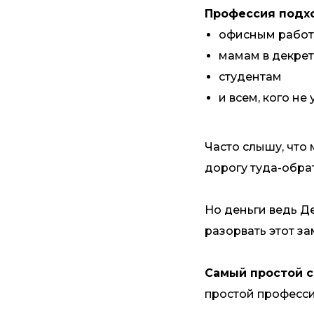
Профессия подх
офисным рабо
мамам в декре
студентам
и всем, кого не
Часто слышу, что 
дорогу туда-обрат
Но деньги ведь Д
разорвать этот за
Самый простой с
простой професс